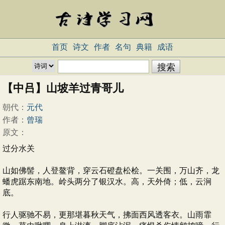
首页
诗文
作者
名句
典籍
成语
【中吕】山坡羊过青哥儿
朝代：
元代
作者：
曾瑞
原文：
过分水关
山如佛髻，人登鳌背，穿云石磴盘松桧。一关围，万山齐，龙
蟠虎踞东南地。岭头两分了银汉水。高，天外倚；低，云涧
底。
行人驱驰不易，更那堪暮秋天气，拂面西风透客衣。山雨霏