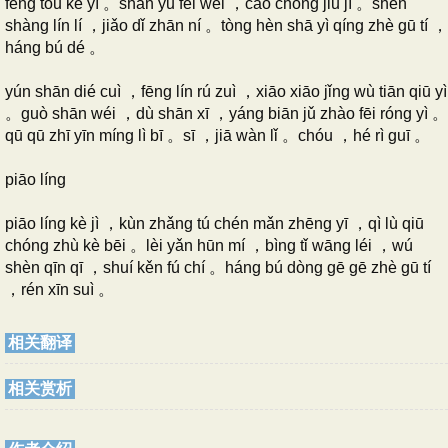
fēng tòu kè yī 。shān yǔ fēi wēi ，cǎo chóng jiū jī 。shēn
shàng lín lí ，jiǎo dǐ zhān ní 。tòng hèn shā yì qíng zhè gū tí ，
háng bú dé 。
yún shān dié cuì ，fēng lín rú zuì ，xiāo xiāo jǐng wù tiān qiū yì
。guò shān wéi ，dù shān xī ，yáng biān jǔ zhào fēi róng yì 。
qū qū zhī yīn míng lì bī 。sī ，jiā wàn lǐ 。chóu ，hé rì guī 。
piāo líng
piāo líng kè jì ，kùn zhǎng tú chén mǎn zhēng yī ，qì lù qiū
chóng zhù kè bēi 。lèi yǎn hūn mí ，bìng tǐ wāng léi ，wú
shèn qīn qī ，shuí kěn fú chí 。háng bú dòng gē gē zhè gū tí
，rén xīn suì 。
相关翻译
相关赏析