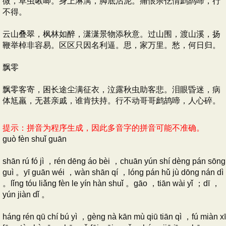
微，草虫啾唧。身上淋漓，脚底沾泥。痛恨杀仡情鹧鸪啼，行
不得。
云山叠翠，枫林如醉，潇潇景物添秋意。过山围，渡山溪，扬
鞭举棹非容易。区区只因名利逼。思，家万里。愁，何日归。
飘零
飘零客寄，困长途尘满征衣，泣露秋虫助客悲。泪眼昏迷，病
体尪羸，无甚亲戚，谁肯扶持。行不动哥哥鹧鸪啼，人心碎。
提示：拼音为程序生成，因此多音字的拼音可能不准确。
guò fèn shuǐ guān
shān rú fó jì ，rén dēng áo bèi ，chuān yún shí dèng pán sōng
guì 。yī guān wéi ，wàn shān qí ，lóng pán hǔ jù dōng nán dì
。lǐng tóu liǎng fèn le yín hàn shuǐ 。gāo ，tiān wài yǐ ；dī ，
yún jiàn dǐ 。
háng rén qū chí bú yì ，gèng nà kān mù qiū tiān qì ，fú miàn xī