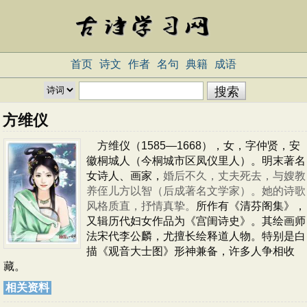
首页
诗文
作者
名句
典籍
成语
方维仪
方维仪（1585—1668），女，字仲贤，安
徽桐城人（今桐城市区凤仪里人）。明末著名
女诗人、画家，
婚后不久，丈夫死去，与嫂教
养侄儿方以智（后成著名文学家）。她的诗歌
风格质直，抒情真挚。
所作有《清芬阁集》，
又辑历代妇女作品为《宫闺诗史》。其绘画师
法宋代李公麟，尤擅长绘释道人物。特别是白
描《观音大士图》形神兼备，许多人争相收
藏。
相关资料