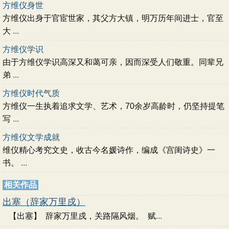
方维仪身世
方维仪出身于官宦世家，其父方大镇，明万历年间进士，官至
大
...
方维仪学识
由于方维仪学识高深又和蔼可亲，因而深受人们敬重。同辈兄
弟
...
方维仪时代气质
方维仪一生执着追求文学、艺术，70余岁高龄时，仍坚持提笔
写
...
方维仪文学成就
维仪精心考究文史，收古今名媛诗作，编成《宫闺诗史》一
书。
...
相关作品
出塞（辞家万里戍）
【出塞】 辞家万里戍，关路隔风烟。 赋
...