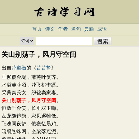
首页
诗文
作者
名句
典籍
成语
关山别荡子，风月守空闺
出自
薛道衡
的《
昔昔盐
》
垂柳覆金堤，蘼芜叶复齐。
水溢芙蓉沼，花飞桃李蹊。
采桑秦氏女，织锦窦家妻。
关山别荡子，风月守空闺
。
恒敛千金笑，长垂双玉啼。
盘龙随镜隐，彩凤逐帷低。
飞魂同夜鹊，倦寝忆晨鸡。
暗牖悬蛛网，空梁落燕泥。