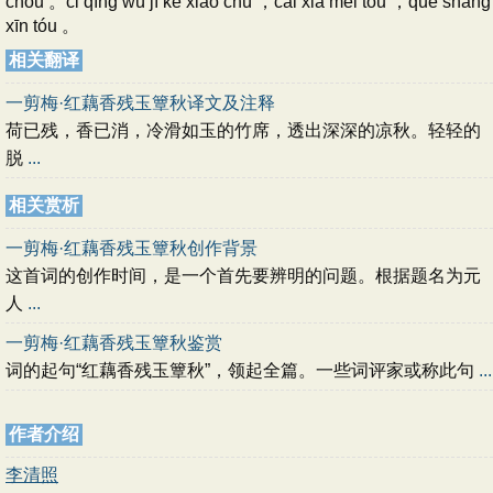
chóu 。cǐ qíng wú jì kě xiāo chú ，cái xià méi tóu ，què shàng
xīn tóu 。
相关翻译
一剪梅·红藕香残玉簟秋译文及注释
荷已残，香已消，冷滑如玉的竹席，透出深深的凉秋。轻轻的
脱
...
相关赏析
一剪梅·红藕香残玉簟秋创作背景
这首词的创作时间，是一个首先要辨明的问题。根据题名为元
人
...
一剪梅·红藕香残玉簟秋鉴赏
词的起句“红藕香残玉簟秋”，领起全篇。一些词评家或称此句
...
作者介绍
李清照