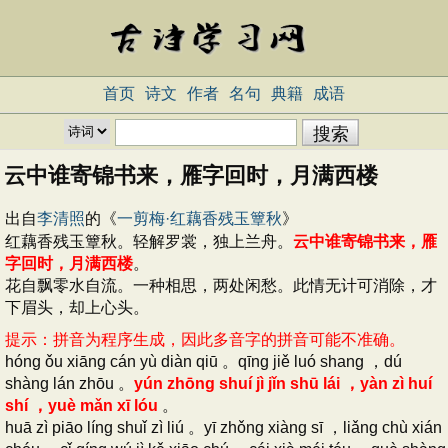
首页
诗文
作者
名句
典籍
成语
云中谁寄锦书来，雁字回时，月满西楼
出自
李清照
的《
一剪梅·红藕香残玉簟秋
》
红藕香残玉簟秋。轻解罗裳，独上兰舟。
云中谁寄锦书来，雁
字回时，月满西楼
。
花自飘零水自流。一种相思，两处闲愁。此情无计可消除，才
下眉头，却上心头。
提示：拼音为程序生成，因此多音字的拼音可能不准确。
hóng ǒu xiāng cán yù diàn qiū 。qīng jiě luó shang ，dú
shàng lán zhōu 。
yún zhōng shuí jì jǐn shū lái ，yàn zì huí
shí ，yuè mǎn xī lóu
。
huā zì piāo líng shuǐ zì liú 。yī zhǒng xiàng sī ，liǎng chù xián